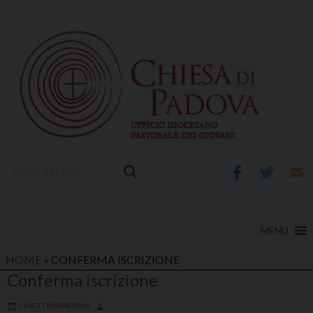
Skip
to
content
facebook
twitter
e-
ma
HOME
»
CONFERMA ISCRIZIONE
Conferma iscrizione
26 SETTEMBRE 2016