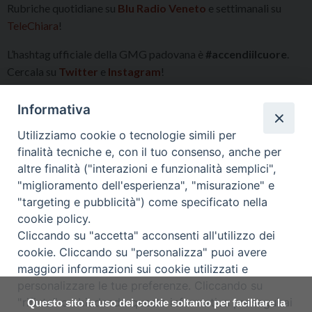
Rubriche quotidiane su
Blu Radio Veneto
e settimanali su
TeleChiara
!
L’hashtag ufficiale della GMG padovana è
#accendiilcuore
.
Cercala su
Twitter
e
Instagram
!
Informativa
Utilizziamo cookie o tecnologie simili per
Koala
finalità tecniche e, con il tuo consenso, anche per
altre finalità ("interazioni e funzionalità semplici",
"miglioramento dell'esperienza", "misurazione" e
"targeting e pubblicità") come specificato nella
cookie policy.
Cliccando su "accetta" acconsenti all'utilizzo dei
Pastorale dei Giovani
»
cookie. Cliccando su "personalizza" puoi avere
maggiori informazioni sui cookie utilizzati e
personalizzare le tue preferenze. Cliccando su
"rifiuta" o chiudendo questa informativa proseguirai
Questo sito fa uso dei cookie soltanto per facilitare la