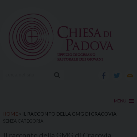
Skip
to
content
facebook
twitter
e-
ma
HOME
»
IL RACCONTO DELLA GMG DI CRACOVIA
SENZA CATEGORIA
Il racconto della GMG di Cracovia